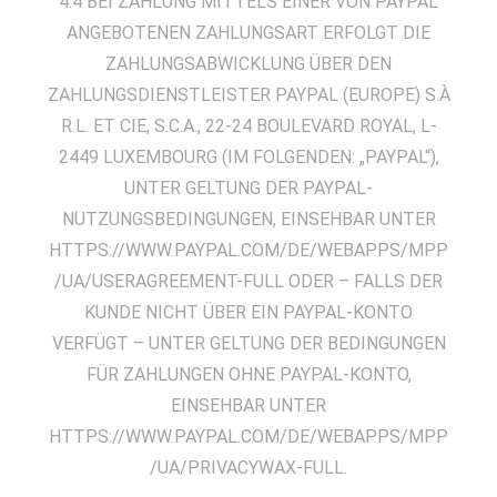
4.4 BEI ZAHLUNG MITTELS EINER VON PAYPAL
ANGEBOTENEN ZAHLUNGSART ERFOLGT DIE
ZAHLUNGSABWICKLUNG ÜBER DEN
ZAHLUNGSDIENSTLEISTER PAYPAL (EUROPE) S.À
R.L. ET CIE, S.C.A., 22-24 BOULEVARD ROYAL, L-
2449 LUXEMBOURG (IM FOLGENDEN: „PAYPAL“),
UNTER GELTUNG DER PAYPAL-
NUTZUNGSBEDINGUNGEN, EINSEHBAR UNTER
HTTPS://WWW.PAYPAL.COM/DE/WEBAPPS/MPP
/UA/USERAGREEMENT-FULL ODER – FALLS DER
KUNDE NICHT ÜBER EIN PAYPAL-KONTO
VERFÜGT – UNTER GELTUNG DER BEDINGUNGEN
FÜR ZAHLUNGEN OHNE PAYPAL-KONTO,
EINSEHBAR UNTER
HTTPS://WWW.PAYPAL.COM/DE/WEBAPPS/MPP
/UA/PRIVACYWAX-FULL.