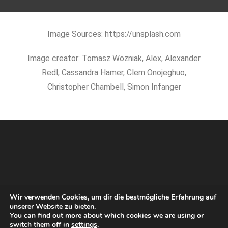
Image Sources: https://unsplash.com
Image creator: Tomasz Wozniak, Alex, Alexander
Redl, Cassandra Hamer, Clem Onojeghuo,
Christopher Chambell, Simon Infanger
Wir verwenden Cookies, um dir die bestmögliche Erfahrung auf
unserer Website zu bieten.
You can find out more about which cookies we are using or
Home
Megastore
Vereinsausstattung
Großhandel
switch them off in
settings
.